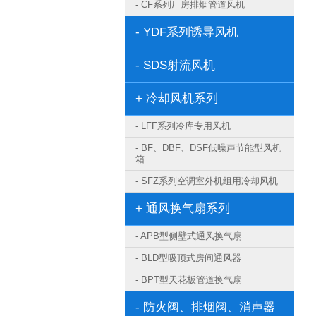
- CF系列厂房排烟管道风机
- YDF系列诱导风机
- SDS射流风机
+ 冷却风机系列
- LFF系列冷库专用风机
- BF、DBF、DSF低噪声节能型风机
箱
- SFZ系列空调室外机组用冷却风机
+ 通风换气扇系列
- APB型侧壁式通风换气扇
- BLD型吸顶式房间通风器
- BPT型天花板管道换气扇
- 防火阀、排烟阀、消声器