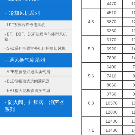
4470
1
+ 冷却风机系列
4510
1
4.5
5870
1
- LFF系列冷库专用风机
6360
1
- BF、DBF、DSF低噪声节能型风机
箱
6170
1
- SFZ系列空调室外机组用冷却风机
5.0
6920
1
7890
1
+ 通风换气扇系列
6400
7
- APB型侧壁式通风换气扇
5.6
7410
8
- BLD型吸顶式房间通风器
8060
9
- BPT型天花板管道换气扇
9760
9
- 防火阀、排烟阀、消声器
6.3
10570
1
系列
12000
1
12400
1
7.1
13430
1